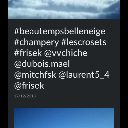
#beautempsbelleneige
#champery #lescrosets
#frisek @vvchiche
@dubois.mael
@mitchfsk @laurent5_4
@frisek
17/12/2018
mobile,insta